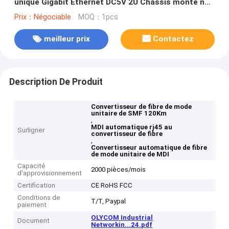
unique Gigabit Ethernet DC5V 2U Chassis monté non
géré
Prix：Négociable
MOQ：1pcs
meilleur prix
Contactez
Description De Produit
Convertisseur de fibre de mode
unitaire de SMF 120Km
,
MDI automatique rj45 au
Surligner
convertisseur de fibre
,
Convertisseur automatique de fibre
de mode unitaire de MDI
Capacité
2000 pièces/mois
d'approvisionnement
Certification
CE RoHS FCC
Conditions de
T/T, Paypal
paiement
OLYCOM Industrial
Document
Networkin...24.pdf