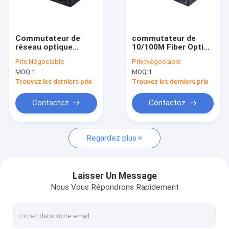
Au sujet de nous
Visite d'usine
Commutateur de
commutateur de
réseau optique
10/100M Fiber Optic
Contrôle de qualité
d'IEEE802.3u
Ethernet
Prix:
Négociable
Prix:
Négociable
MOQ:
1
MOQ:
1
Contactez-nous
Trouvez les derniers prix
Trouvez les derniers prix
Nouvelles
Contactez
Contactez
Cas
Regardez plus
Demandez une citation
Laisser Un Message
Nous Vous Répondrons Rapidement
Commutateur de réseau industriel
commutateur contrôlé industriel d'Ethernet