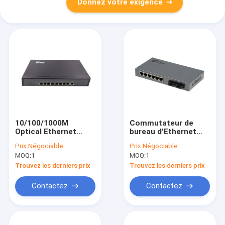
Donnez votre exigence
10/100/1000M
Commutateur de
Optical Ethernet
bureau d'Ethernet
Switch,
avec les ports 6RJ45,
Prix:
Négociable
Prix:
Négociable
commutateur
commutateur
MOQ:
1
MOQ:
1
gauche d'Ethernet
optique gauche de
d'AC220V 8 avec le
DC5V1A 8
Trouvez les derniers prix
Trouvez les derniers prix
port RJ45
Contactez
Contactez