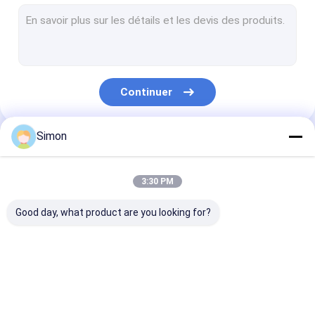
Commutateur Unmanaged industriel de POE
Commutateur contrôlé industriel de POE
convertisseur industriel de médias d'Ethernet
Continuer
Système de transmission de WDM
Convertisseur optique de médias d'Ethernet de fibre
Simon
Nos Catégories
commutateur optique d'Ethernet de fibre
3:30 PM
Commutateur optique de POE de fibre
Good day, what product are you looking for?
Commutateur optique de fibre
convertisseur optique numérique visuel
Commutateur de
commutateur
Commutateur
Émetteur-récepteur de module de SFP
réseau industriel
contrôlé industriel
Unmanaged
d'Ethernet
industriel de 