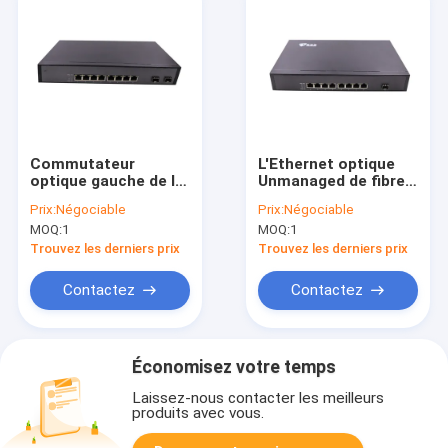
Commutateur
L'Ethernet optique
optique gauche de la
Unmanaged de fibre
fibre de Gigabit
d'AC100V
Prix:
Négociable
Prix:
Négociable
Ethernet de la CE 8
commutent le port
MOQ:
1
MOQ:
1
Unmanaged avec
gauche de fibre de 8
l'alimentation
1.25G SFP
Trouvez les derniers prix
Trouvez les derniers prix
d'énergie interne
Contactez
Contactez
Économisez votre temps
Laissez-nous contacter les meilleurs
produits avec vous.