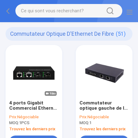
Commutateur Optique D'Ethernet De Fibre
(51)
4 ports Gigabit
Commutateur
Commercial Ethernet
optique gauche de la
Switch SFP Fibre
fibre 5V1A 4
Prix:
Négociable
Prix:
Négociable
optique non gérée
Unmanaged avec des
MOQ:
1PCS
MOQ:
1
DC5V
fentes de SFP
10/100/1000M
Trouvez les derniers prix
Trouvez les derniers prix