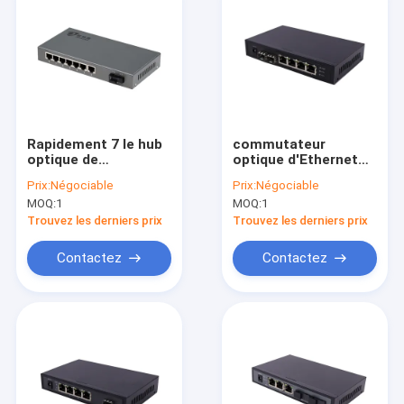
Rapidement 7 le hub
commutateur
optique de
optique d'Ethernet
commutateur
de la fibre 6Gbps
Prix:
Négociable
Prix:
Négociable
d'Ethernet de fibre
MOQ:
1
MOQ:
1
des ports 120KM
soutient la double
Trouvez les derniers prix
Trouvez les derniers prix
fibre simple
Contactez
Contactez
Maison
Produits
VR Show