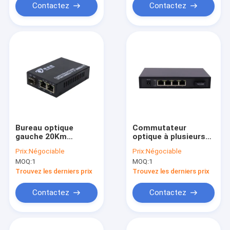
Contactez
Contactez
Bureau optique
Commutateur
gauche 20Km
optique à plusieurs
Transimission de
modes de
Prix:
Négociable
Prix:
Négociable
commutateur
fonctionnement
MOQ:
1
MOQ:
1
d'Ethernet de fibre de
d'Ethernet de fibre de
Mini Size SMF/MMF 2
la double fibre 550m
Trouvez les derniers prix
Trouvez les derniers prix
avec quatre ports
RJ45
Contactez
Contactez