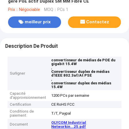
géré PoE actif Duplex SM MM Fibre CE
Prix：Négociable
MOQ：PCs 1
meilleur prix
Contactez
Description De Produit
convertisseur de médias de POE du
gigabit 15.4W
,
Convertisseur duplex de médias
Surligner
d'IEEE 802.3af/At PSE
,
convertisseur duplex des médias
15.4W
Capacité
1200 PCs par semaine
d'approvisionnement
Certification
CE RoHS FCC
Conditions de
T/T, Paypal
paiement
OLYCOM Industrial
Document
Networkin...25.pdf