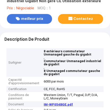
industriel Gigabit Non géré CE Utilisation extérieure
Prix：Négociable
MOQ：1
meilleur prix
Contactez
Description De Produit
8 extérieurs commutateur
Unmanaged gauche du gigabit
,
Commutateur Unmanaged industriel
Surligner
de gigabit
,
8 Unmanaged commutateur gauche
du gigabit
Capacité
6000 par mois
d'approvisionnement
Certification
CE, FCC, RoHS
Conditions de
Western Union, T/T, Paypal, D/P, D/A,
paiement
L/C, MoneyGram
Document
IM-WP054BGE.pdf