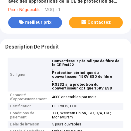
avec des approbations de la CE de protection de
15KV ESD
Prix：Négociable
MOQ：1
meilleur prix
Contactez
Description De Produit
Convertisseur périodique de fibre de
la CE Rs422
,
Protection périodique du
Surligner
convertisseur 15KV ESD de fibre
,
RS232 à la protection du
convertisseur optique 15KV ESD
Capacité
4000 ensembles par mois
d'approvisionnement
Certification
CE, RoHS, FCC
Conditions de
T/T, Western Union, L/C, D/A, D/P,
paiement
MoneyGram
Délai de livraison
5 jours ouvrables