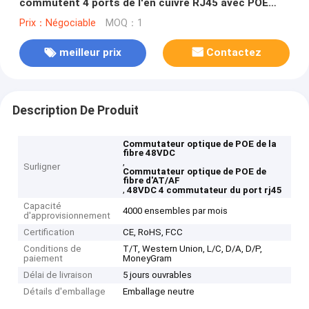
commutent 4 ports de l'en cuivre RJ45 avec POE
AT/AF
Prix：Négociable
MOQ：1
meilleur prix
Contactez
Description De Produit
Commutateur optique de POE de la
fibre 48VDC
,
Surligner
Commutateur optique de POE de
fibre d'AT/AF
,
48VDC 4 commutateur du port rj45
Capacité
4000 ensembles par mois
d'approvisionnement
Certification
CE, RoHS, FCC
Conditions de
T/T, Western Union, L/C, D/A, D/P,
paiement
MoneyGram
Délai de livraison
5 jours ouvrables
Détails d'emballage
Emballage neutre