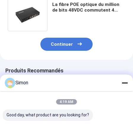
La fibre POE optique du million
de bits 48VDC commutent 4
ports de l'en cuivre RJ45 avec
POE AT/AF
Continuer
Produits Recommandés
Simon
4:19 AM
Good day, what product are you looking for?
Commutateur fibre
Commutateur L3
Switch PoE 8 