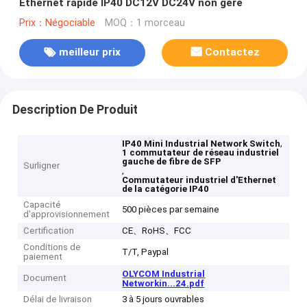
Ethernet rapide IP40 DC12V DC24V non géré
Prix：Négociable
MOQ：1 morceau
meilleur prix
Contactez
Description De Produit
,
IP40 Mini Industrial Network Switch
1 commutateur de réseau industriel
gauche de fibre de SFP
Surligner
,
Commutateur industriel d'Ethernet
de la catégorie IP40
Capacité
500 pièces par semaine
d'approvisionnement
Certification
CE、RoHS、FCC
Conditions de
T/T, Paypal
paiement
OLYCOM Industrial
Document
Networkin...24.pdf
Délai de livraison
3 à 5 jours ouvrables