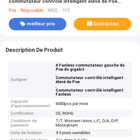
commutateur contrôlé intelligent élevé de Poe
extérieur
Prix：Négociable
MOQ：1PC
meilleur prix
Contactez
Description De Produit
4 Fanless commutateur gauche de
Poe du gigabit
,
Commutateur contrôlé intelligent
Surligner
élevé de Poe
,
Commutateur contrôlé intelligent
Fanless
Capacité
6000pcs par mois
d'approvisionnement
Certification
CE, ROHS
Conditions de
T/T, Western Union, L/C, D/A, D/P,
paiement
MoneyGram
Délai de livraison
3-5 jours ouvrables