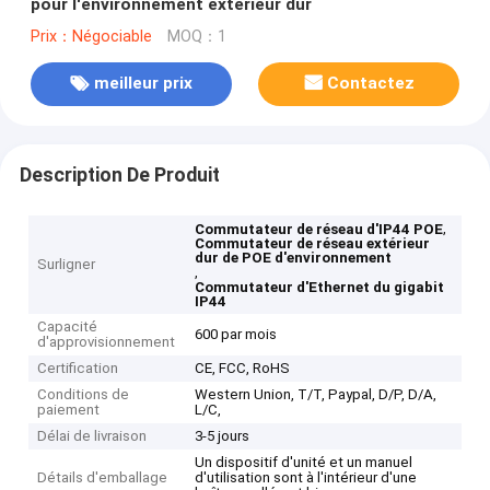
pour l'environnement extérieur dur
Prix：Négociable
MOQ：1
meilleur prix
Contactez
Description De Produit
,
Commutateur de réseau d'IP44 POE
Commutateur de réseau extérieur
dur de POE d'environnement
Surligner
,
Commutateur d'Ethernet du gigabit
IP44
Capacité
600 par mois
d'approvisionnement
Certification
CE, FCC, RoHS
Conditions de
Western Union, T/T, Paypal, D/P, D/A,
paiement
L/C,
Délai de livraison
3-5 jours
Un dispositif d'unité et un manuel
Détails d'emballage
d'utilisation sont à l'intérieur d'une