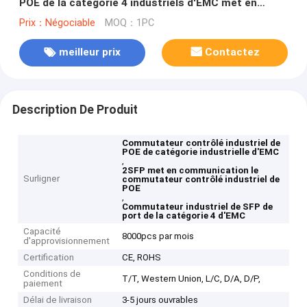
POE de la catégorie 4 industriels d'EMC met en
communication les ports 2RJ45
Prix：Négociable
MOQ：1PC
meilleur prix
Contactez
Description De Produit
Commutateur contrôlé industriel de
POE de catégorie industrielle d'EMC
,
2SFP met en communication le
Surligner
commutateur contrôlé industriel de
POE
,
Commutateur industriel de SFP de
port de la catégorie 4 d'EMC
Capacité
8000pcs par mois
d'approvisionnement
Certification
CE, ROHS
Conditions de
T/T, Western Union, L/C, D/A, D/P,
paiement
Délai de livraison
3-5 jours ouvrables