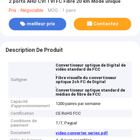
2 ports AHD CVI TVI FC Fibre 20 km Mode unique
Prix：Négociable
MOQ：1 paire
meilleur prix
Contactez
Description De Produit
Convertisseur optique de Digital de
vidéo standard de FCC
,
Fibre visuelle du convertisseur
Surligner
optique 2ch FC de Digital
,
Convertisseur optique standard de
médias de fibre de FCC
Capacité
1200 paires par semaine
d'approvisionnement
Certification
CE RoHS FCC
Conditions de
T/T, Paypal
paiement
Document
video converter series.pdf