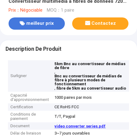
Convertisseur multimédia à fibres de données 720P
DC5V
Prix：Négociable
MOQ：1 paire
meilleur prix
Contactez
Description De Produit
5km Bnc au convertisseur de médias
de fibre
,
Surligner
Bnc au convertisseur de médias de
fibre à plusieurs modes de
fonctionnement
,
fibre de 5km au convertisseur audio
Capacité
1000 paires par mois
d'approvisionnement
Certification
CE RoHS FCC
Conditions de
T/T, Paypal
paiement
Document
video converter series.pdf
Délai de livraison
3~7 jours ouvrables