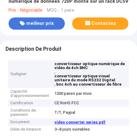
numérique de données 720P monté sur un rack DC5V
Prix：Négociable
MOQ：1 paire
meilleur prix
Contactez
Description De Produit
convertisseur optique numérique de
vidéo de 4ch BNC
,
Surligner
convertisseur optique visuel
unitaire du mode RS232 Digital
,
bnc 4ch au convertisseur de fibre
Capacité
1200 paires par mois
d'approvisionnement
Certification
CE RoHS FCC
Conditions de
T/T, Paypal
paiement
Document
video converter series.pdf
Délai de livraison
3~8 jours ouvrables