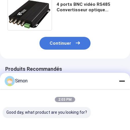
4 ports BNC vidéo RS485
Convertisseur optique
numérique de données 720P
monté sur un rack DC5V
Continuer
Produits Recommandés
Simon
2:03 PM
Good day, what product are you looking for?
Convertisseur
8ch port 1080p AHD
Transmetteur 