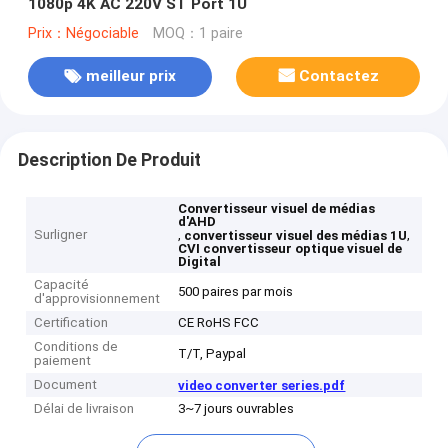
1080p 4K AC 220V ST Port 1U
Prix：Négociable
MOQ：1 paire
meilleur prix
Contactez
Description De Produit
Convertisseur visuel de médias
d'AHD
Surligner
,
,
convertisseur visuel des médias 1U
CVI convertisseur optique visuel de
Digital
Capacité
500 paires par mois
d'approvisionnement
Certification
CE RoHS FCC
Conditions de
T/T, Paypal
paiement
Document
video converter series.pdf
Délai de livraison
3~7 jours ouvrables