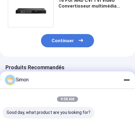
16 Por AHD CVI TVI Vidéo
Convertisseur multimédia
1080p 4K AC 220V ST Port 1U
Continuer
Produits Recommandés
Simon
9:58 AM
Good day, what product are you looking for?
Convertisseur
8ch port 1080p AHD
Transmetteur 
optique numérique
CVI TVI
récepteur vidé