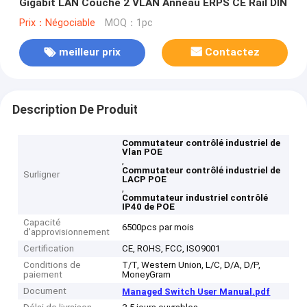
Gigabit LAN Couche 2 VLAN Anneau ERPS CE Rail DIN
Prix：Négociable
MOQ：1pc
meilleur prix
Contactez
Description De Produit
Commutateur contrôlé industriel de
Vlan POE
,
Commutateur contrôlé industriel de
Surligner
LACP POE
,
Commutateur industriel contrôlé
IP40 de POE
Capacité
6500pcs par mois
d'approvisionnement
Certification
CE, ROHS, FCC, ISO9001
Conditions de
T/T, Western Union, L/C, D/A, D/P,
paiement
MoneyGram
Document
Managed Switch User Manual.pdf