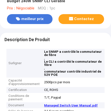
Budget 240W SNMP CLI Gérable
Prix：Négociable
MOQ：1pc
meilleur prix
Contactez
Description De Produit
Le SNMP a contrôlé le commutateur
de fibre
,
Le CLI a contrôlé le commutateur de
Surligner
fibre
,
commutateur contrôlé industriel de
52V POE
Capacité
2500pcs par mois
d'approvisionnement
Certification
CE, ROHS
Conditions de
T/T, Paypal
paiement
Document
Managed Switch User Manual.pdf