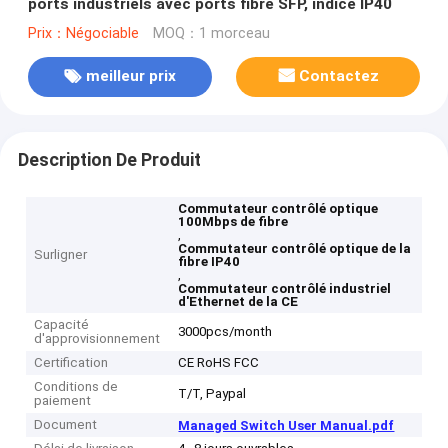
ports industriels avec ports fibre SFP, indice IP40
Prix：Négociable
MOQ：1 morceau
meilleur prix
Contactez
Description De Produit
Commutateur contrôlé optique
100Mbps de fibre
,
Commutateur contrôlé optique de la
Surligner
fibre IP40
,
Commutateur contrôlé industriel
d'Ethernet de la CE
Capacité
3000pcs/month
d'approvisionnement
Certification
CE RoHS FCC
Conditions de
T/T, Paypal
paiement
Document
Managed Switch User Manual.pdf