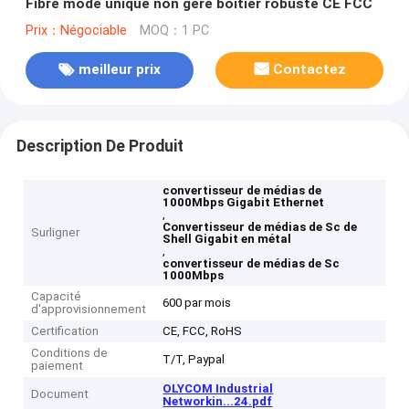
Fibre mode unique non géré boîtier robuste CE FCC
Prix：Négociable
MOQ：1 PC
meilleur prix
Contactez
Description De Produit
convertisseur de médias de
1000Mbps Gigabit Ethernet
,
Convertisseur de médias de Sc de
Surligner
Shell Gigabit en métal
,
convertisseur de médias de Sc
1000Mbps
Capacité
600 par mois
d'approvisionnement
Certification
CE, FCC, RoHS
Conditions de
T/T, Paypal
paiement
OLYCOM Industrial
Document
Networkin...24.pdf