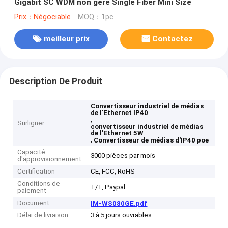
Gigabit SC WDM non géré Single Fiber Mini Size
Prix：Négociable
MOQ：1pc
meilleur prix
Contactez
Description De Produit
Convertisseur industriel de médias
de l'Ethernet IP40
,
Surligner
convertisseur industriel de médias
de l'Ethernet 5W
,
Convertisseur de médias d'IP40 poe
Capacité
3000 pièces par mois
d'approvisionnement
Certification
CE, FCC, RoHS
Conditions de
T/T, Paypal
paiement
Document
IM-WS080GE.pdf
Délai de livraison
3 à 5 jours ouvrables