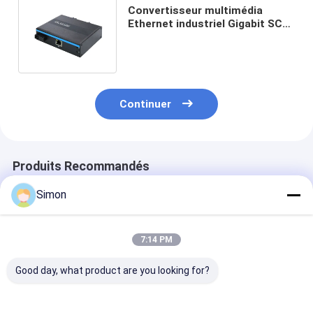
Convertisseur multimédia
Ethernet industriel Gigabit SC
WDM non géré Single Fiber Mini
Size
Continuer
Produits Recommandés
Simon
7:14 PM
Good day, what product are you looking for?
Convertisseur de
Convertisseur de
Industrial Pow