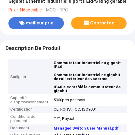
Gigabit Ethernet industriel 8 ports ERPS Ring gérable
Prix：Négociable
MOQ：1PC
meilleur prix
Contactez
Description De Produit
Commutateur industriel du gigabit
IP40
,
Commutateur industriel de gigabit
Surligner
de rail extérieur de vacarme
,
IP40 a contrôlé le commutateur de
gigabit
Capacité
5000pcs par mois
d'approvisionnement
Certification
CE, ROHS, FCC, ISO9001
Conditions de
T/T, Paypal
paiement
Document
Managed Switch User Manual.pdf