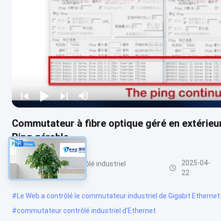
Commutateur à fibre optique géré en extérieur
Ring gérable
2025-04-
commutateur contrôlé industriel
d'Ethernet
22
#
Le Web a contrôlé le commutateur industriel de Gigabit Ethernet
#
commutateur contrôlé industriel d'Ethernet